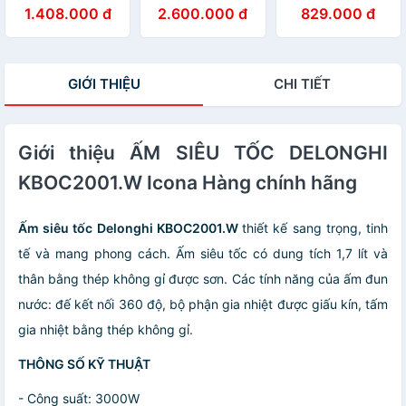
300K] Ấm Đun
Retro nhiều màu
KBLA2000.BK
1.408.000 đ
2.600.000 đ
829.000 đ
Nước DELONGHI
2000W (Đen)
KBLA2000
Hãng phân phối
GIỚI THIỆU
CHI TIẾT
Giới thiệu ẤM SIÊU TỐC DELONGHI
KBOC2001.W Icona Hàng chính hãng
Ấm siêu tốc Delonghi KBOC2001.W
thiết kế sang trọng, tinh
tế và mang phong cách. Ấm siêu tốc có dung tích 1,7 lít và
thân bằng thép không gỉ được sơn. Các tính năng của ấm đun
nước: đế kết nối 360 độ, bộ phận gia nhiệt được giấu kín, tấm
gia nhiệt bằng thép không gỉ.
THÔNG SỐ KỸ THUẬT
- Công suất: 3000W