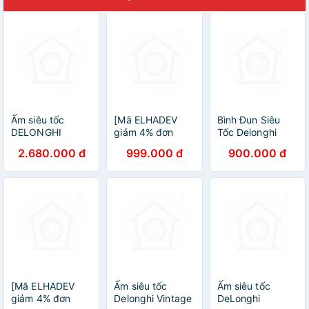
Ấm siêu tốc
[Mã ELHADEV
Bình Đun Siêu
DELONGHI
giảm 4% đơn
Tốc Delonghi
KBOV2001 (GR-
300K] Ấm siêu
KBLA2000 (1L)
2.680.000 đ
999.000 đ
900.000 đ
BG) màu xanh
tốc Delonghi
oliu
KBH-2001
Esclusivo - Hàng
nhập khẩu
[Mã ELHADEV
Ấm siêu tốc
Ấm siêu tốc
giảm 4% đơn
Delonghi Vintage
DeLonghi