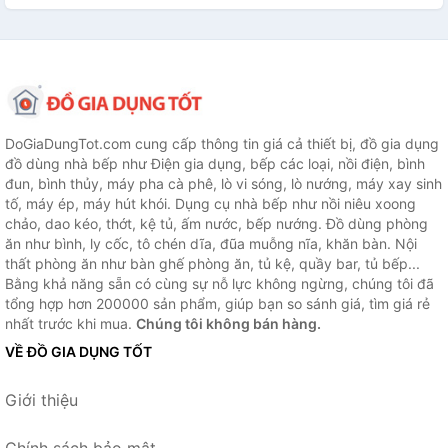
DoGiaDungTot.com cung cấp thông tin giá cả thiết bị, đồ gia dụng
đồ dùng nhà bếp như Điện gia dụng, bếp các loại, nồi điện, bình
đun, bình thủy, máy pha cà phê, lò vi sóng, lò nướng, máy xay sinh
tố, máy ép, máy hút khói. Dụng cụ nhà bếp như nồi niêu xoong
chảo, dao kéo, thớt, kệ tủ, ấm nước, bếp nướng. Đồ dùng phòng
ăn như bình, ly cốc, tô chén dĩa, đũa muỗng nĩa, khăn bàn. Nội
thất phòng ăn như bàn ghế phòng ăn, tủ kệ, quầy bar, tủ bếp...
Bằng khả năng sẵn có cùng sự nỗ lực không ngừng, chúng tôi đã
tổng hợp hơn 200000 sản phẩm, giúp bạn so sánh giá, tìm giá rẻ
nhất trước khi mua.
Chúng tôi không bán hàng.
VỀ ĐỒ GIA DỤNG TỐT
Giới thiệu